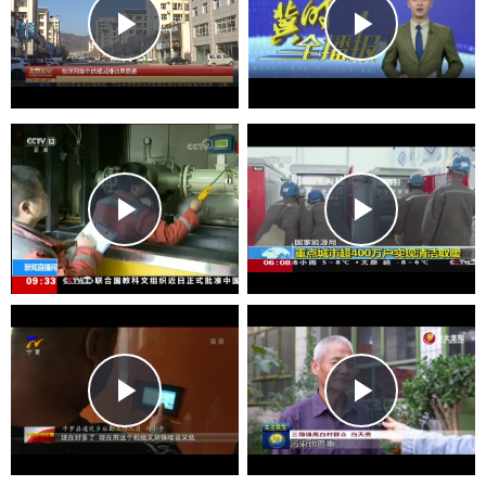
Play
Play
Video
Video
Play
Play
Video
Video
Play
Play
Video
Video